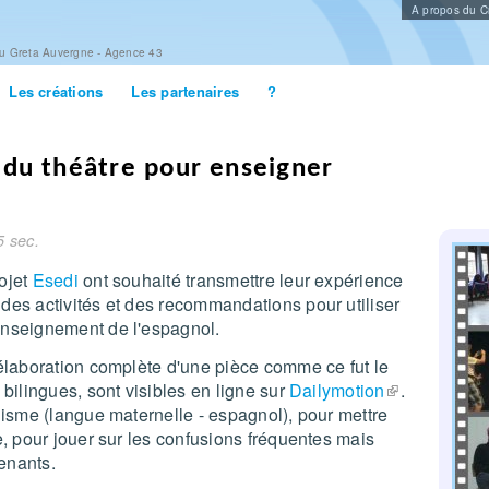
Aller au
A propos du Cr
contenu
principal
du Greta Auvergne - Agence 43
Les créations
Les partenaires
?
s du théâtre pour enseigner
5 sec.
ojet
Esedi
ont souhaité transmettre leur expérience
des activités et des recommandations pour utiliser
enseignement de l'espagnol.
'élaboration complète d'une pièce comme ce fut le
 bilingues, sont visibles en ligne sur
Dailymotion
(le lien est 
.
uisme (langue maternelle - espagnol), pour mettre
e, pour jouer sur les confusions fréquentes mais
enants.