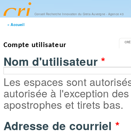
Aller
cont
princ
Conseil Recherche Innovation du Greta Auvergne - Agence 43
« Accueil
CRÉ
Onglets principaux
Compte utilisateur
Nom d'utilisateur
*
Les espaces sont autorisés 
autorisée à l'exception des 
apostrophes et tirets bas.
Adresse de courriel
*