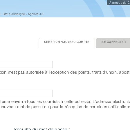
Aller au
A propos du Cr
contenu
principal
du Greta Auvergne - Agence 43
CRÉER UN NOUVEAU COMPTE
(ONGLET ACTIF)
SE CONNECTER
on n'est pas autorisée à l'exception des points, traits d'union, apost
tème enverra tous les courriels à cette adresse. L'adresse électron
 nouveau mot de passe ou pour la réception de certaines notification
Sécurité du mot de passe :