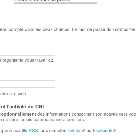
veau compte dans les deux champs. Le mot de passe doit comporte
s organisme vous travaillez.
otre site web.
t l'activité du CRI
ceptionnellement
des informations concernant son activité vers vot
se ne sera jamais communiquée à des tiers.
 grâce aux
fils RSS
, aux comptes
Twitter
(le lien est externe)
ou
Facebook
(le lien est
.