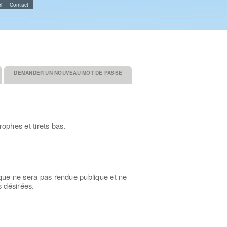
i
Contact
DEMANDER UN NOUVEAU MOT DE PASSE
rophes et tirets bas.
ique ne sera pas rendue publique et ne
s désirées.