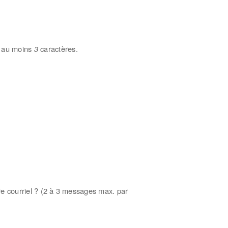
r au moins
3
caractères.
re courriel ? (2 à 3 messages max. par
 externe)